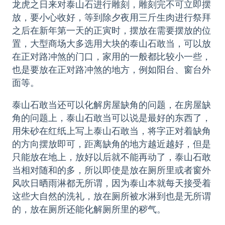
龙虎之日来对泰山石进行雕刻，雕刻完不可立即摆
放，要小心收好，等到除夕夜用三斤生肉进行祭拜
之后在新年第一天的正寅时，摆放在需要摆放的位
置，大型商场大多选用大块的泰山石敢当，可以放
在正对路冲煞的门口，家用的一般都比较小一些，
也是要放在正对路冲煞的地方，例如阳台、窗台外
面等。
泰山石敢当还可以化解房屋缺角的问题，在房屋缺
角的问题上，泰山石敢当可以说是最好的东西了，
用朱砂在红纸上写上泰山石敢当，将字正对着缺角
的方向摆放即可，距离缺角的地方越近越好，但是
只能放在地上，放好以后就不能再动了，泰山石敢
当相对随和的多，所以即使是放在厕所里或者窗外
风吹日晒雨淋都无所谓，因为泰山本就每天接受着
这些大自然的洗礼，放在厕所被水淋到也是无所谓
的，放在厕所还能化解厕所里的秽气。