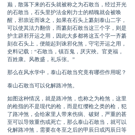
巅，散落下来的石头就被称之为石敢当，经过开光
的石敢当，石头里护法金刚力士的精魄就会被唤
醒，邪祟近而诛之，如果在石头上纂刻泰山二字，
可以使其法力翻倍，而纂刻石敢当这三个字，则是
护主辟邪开运之用，因此大多都将这五个字一齐纂
刻在石头上，便能起到诛邪化煞，守宅开运之用，
史料记载：“石敢当，镇百鬼，厌灾殃。官吏福，
百姓康。风教盛，礼乐张。”
那么在风水学中，泰山石敢当究竟有哪些作用呢？
泰山石敢当可以化解路冲煞。
如图这种情况，就是路冲煞，也称之为枪煞，这里
的枪指的不是现代的枪，而是红缨枪之类的枪，犯
了路冲煞，会给家里人带来伤病、破财，严重的甚
至可以导致重伤或死亡，那么泰山石敢当，就可以
化解路冲煞，需要在冬至之后的甲辰日或丙辰日等